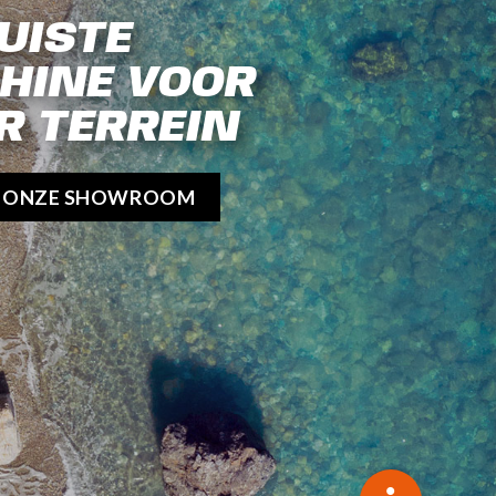
UISTE
HINE VOOR
R TERREIN
K ONZE SHOWROOM