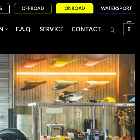
S
OFFROAD
ONROAD
WATERSPORT
0
N
F.A.Q.
SERVICE
CONTACT