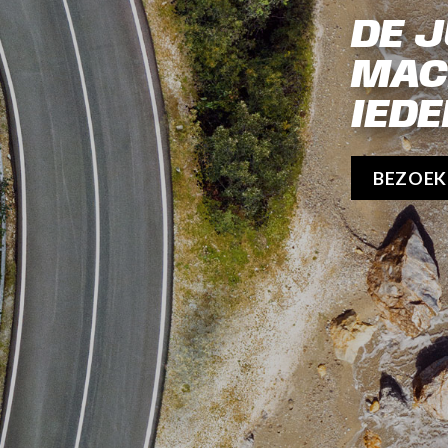
DE J
MAC
IEDE
BEZOE