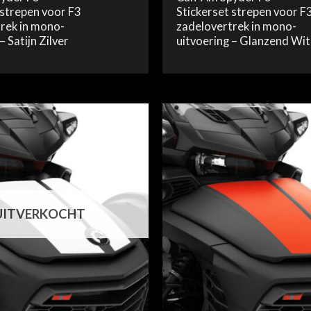
 strepen voor F3
Stickerset strepen voor F
rek in mono-
zadelovertrek in mono-
– Satijn Zilver
uitvoering – Glanzend Wit
UITVERKOCHT