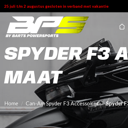
Ga
25 juli t/m 2 augustus gesloten in verband met vakantie
naar
inhoud
SPYDER F3 
MAAT
Home
/
Can-Am Spyder F3 Accessoires
/
Spyder F