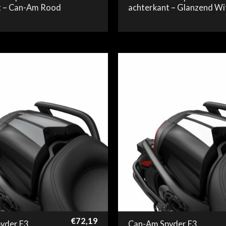
t – Can-Am Rood
achterkant – Glanzend Wi
€
72,19
yder F3
Can-Am Spyder F3