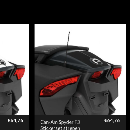
€
64,76
€
64,76
Can-Am Spyder F3
Stickerset strepen