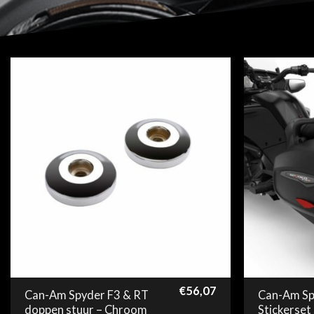
€
56,07
Can-Am Spyder F3 & RT
Can-Am Sp
doppen stuur – Chroom
Stickerset