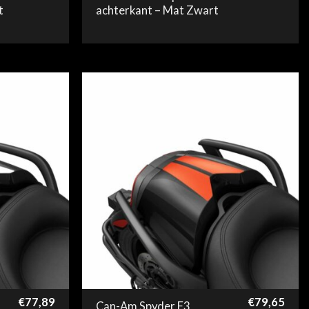
t
achterkant – Mat Zwart
€
77,89
€
79,65
Can-Am Spyder F3