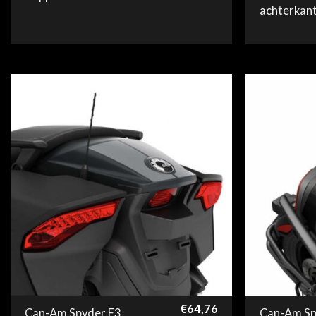
achterkan
€
64,76
Can-Am Spyder F3
Can-Am Sp