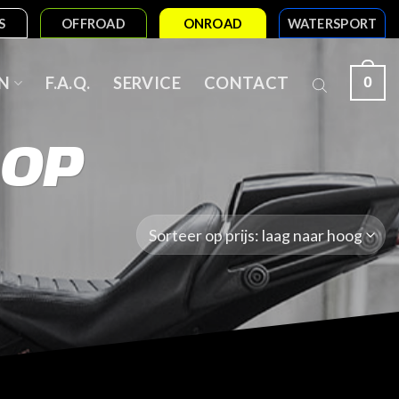
S
OFFROAD
ONROAD
WATERSPORT
0
N
F.A.Q.
SERVICE
CONTACT
 OP