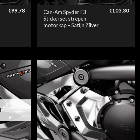
€
99,78
€
103,30
Can-Am Spyder F3
Stickerset strepen
motorkap – Satijn Zilver
T