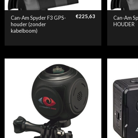
€
225,63
Can-Am Spyder F3 GPS-
Can-Am Sp
houder (zonder
HOUDER
kabelboom)