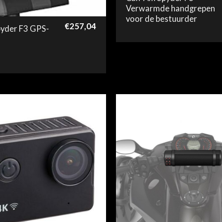
Verwarmde handgrepen
voor de bestuurder
€
257,04
yder F3 GPS-