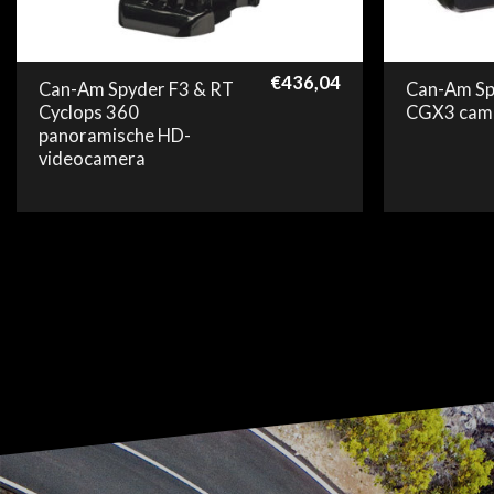
€
436,04
Can-Am Spyder F3 & RT
Can-Am Sp
Cyclops 360
CGX3 cam
panoramische HD-
videocamera