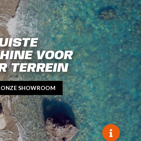
UISTE
HINE VOOR
R TERREIN
K ONZE SHOWROOM