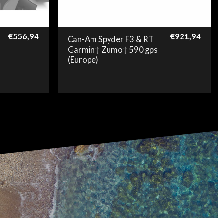
€
556,94
€
921,94
Can-Am Spyder F3 & RT
Garmin† Zumo† 590 gps
(Europe)