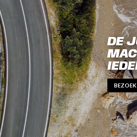
DE J
MAC
IEDE
BEZOE