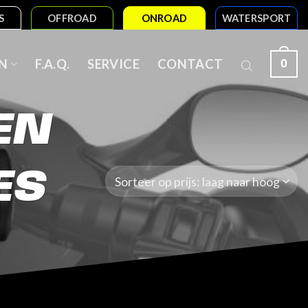
S
OFFROAD
ONROAD
WATERSPORT
0
N
F.A.Q.
SERVICE
CONTACT
EN
ES