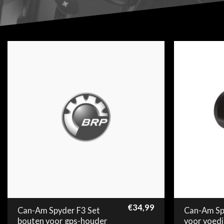
€
34,99
Can-Am Spyder F3 Set
Can-Am Sp
bouten voor gps-houder
voor voedi