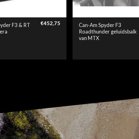
€
452,75
yder F3 & RT
Can-Am Spyder F3
era
Roadthunder geluidsbalk
van MTX