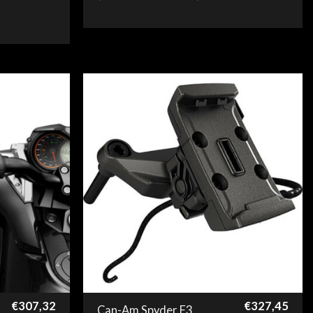
€
307,32
€
327,45
Can-Am Spyder F3