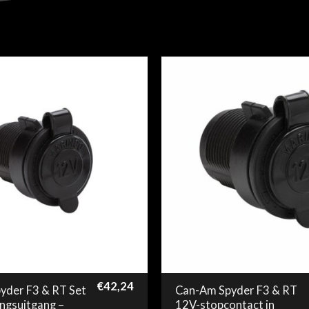
€
42,24
yder F3 & RT Set
Can-Am Spyder F3 & RT
ngsuitgang –
12V-stopcontact in