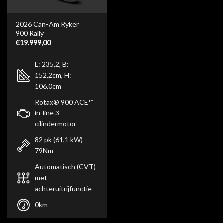
2026 Can-Am Ryker
900 Rally
€
19.999,00
L: 235,2, B:
152,2cm, H:
106,0cm
Rotax® 900 ACE™
in-line 3-
cilindermotor
82 pk (61,1 kW)
79Nm
Automatisch (CVT)
met
achteruitrijfunctie
0km