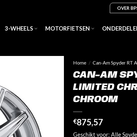
OVER BP
3-WHEELS
MOTORFIETSEN
ONDERDELE
Home
/
Can-Am Spyder RT A
CAN-AM SPY
LIMITED CH
CHROOM
875,57
€
Geschikt voor: Alle Spyd