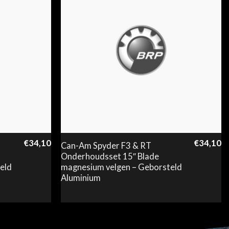
€
34,10
€
34,10
Can-Am Spyder F3 & RT
Onderhoudsset 15″ Blade
eld
magnesium velgen – Geborsteld
Aluminium