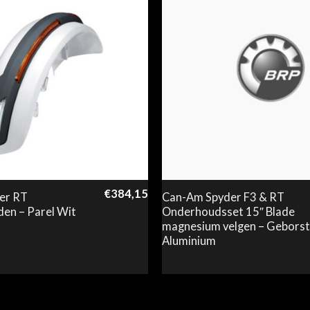
€
384,15
er RT
Can-Am Spyder F3 & RT
en – Parel Wit
Onderhoudsset 15″ Blade
magnesium velgen – Geborst
Aluminium