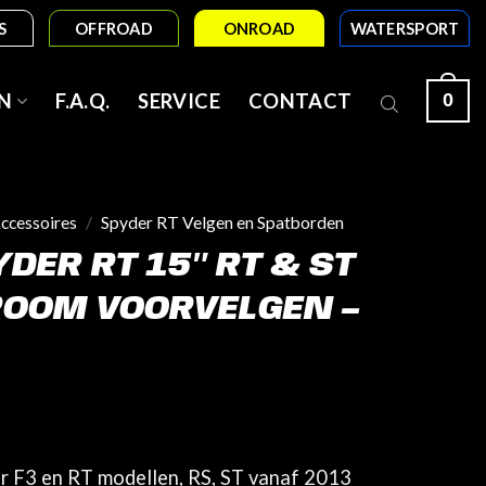
S
OFFROAD
ONROAD
WATERSPORT
0
N
F.A.Q.
SERVICE
CONTACT
ccessoires
/
Spyder RT Velgen en Spatborden
DER RT 15″ RT & ST
ROOM VOORVELGEN –
er F3 en RT modellen, RS, ST vanaf 2013