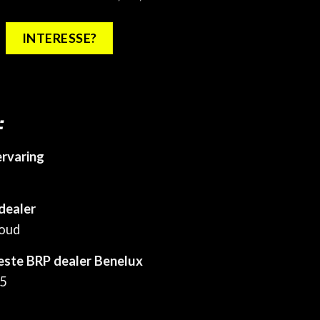
INTERESSE?
:
ervaring
dealer
houd
este BRP dealer Benelux
25