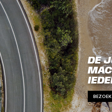
DE J
MAC
IEDE
BEZOE