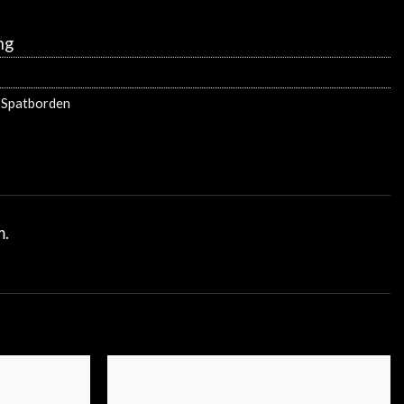
ng
 Spatborden
m.