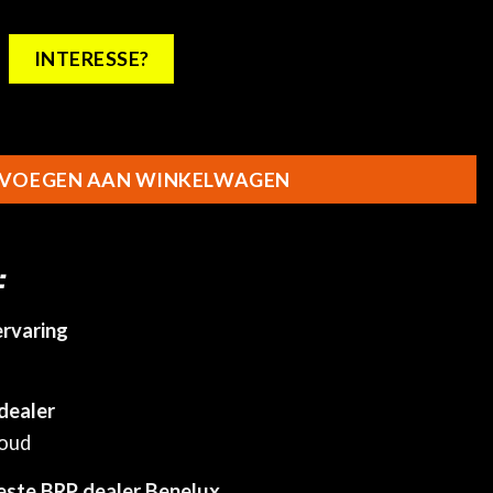
INTERESSE?
are bestuurdersruggensteun voor comfortzadel - upgrade
VOEGEN AAN WINKELWAGEN
:
ervaring
dealer
houd
este BRP dealer Benelux