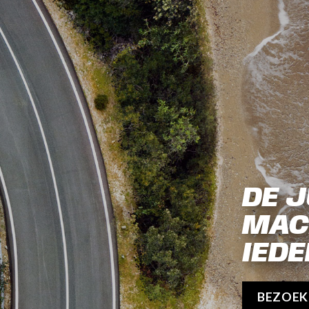
DE J
MAC
IEDE
BEZOE