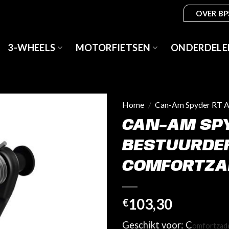
OVER BP
3-WHEELS
MOTORFIETSEN
ONDERDELE
Home
/
Can-Am Spyder RT A
CAN-AM SPY
BESTUURDE
COMFORTZAD
103,30
€
Geschikt voor: C
omfortzad