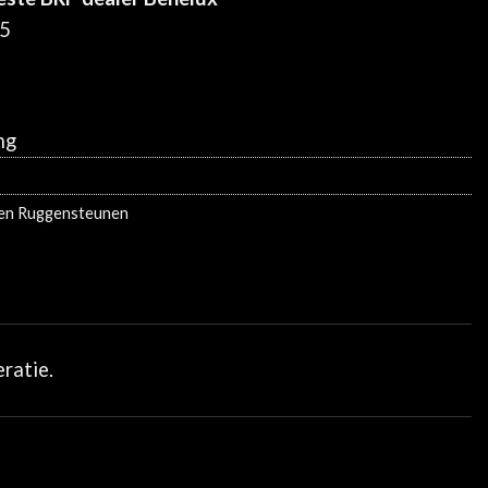
25
ng
 en Ruggensteunen
ratie.