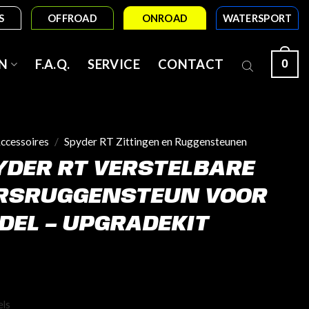
S
OFFROAD
ONROAD
WATERSPORT
0
N
F.A.Q.
SERVICE
CONTACT
ccessoires
/
Spyder RT Zittingen en Ruggensteunen
DER RT VERSTELBARE
RSRUGGENSTEUN VOOR
EL – UPGRADEKIT
els