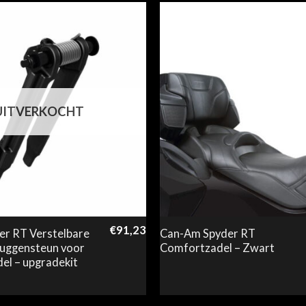
UITVERKOCHT
€
91,23
r RT Verstelbare
Can-Am Spyder RT
uggensteun voor
Comfortzadel – Zwart
el – upgradekit