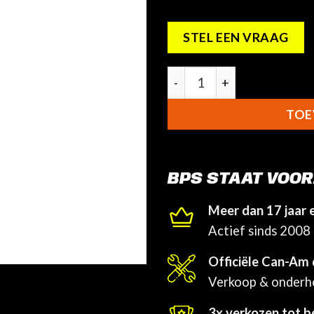
STEL EEN VRAAG
Can-Am Spyder RT Verstelb
TOE
BPS STAAT VOOR
Meer dan 17 jaar 
Actief sinds 2008
Officiële Can-Am 
Verkoop & onder
3x verkozen tot b