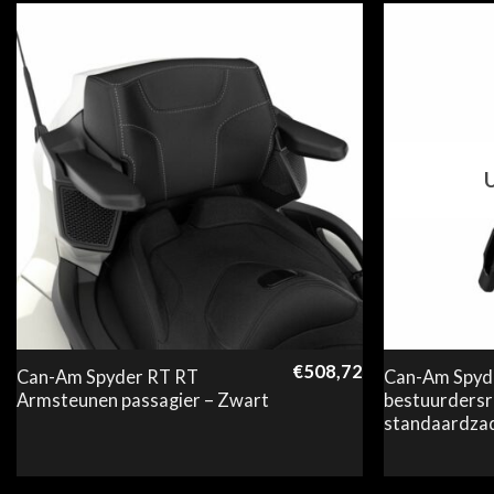
€
508,72
Can-Am Spyder RT RT
Can-Am Spyde
Armsteunen passagier – Zwart
bestuurdersr
standaardzad