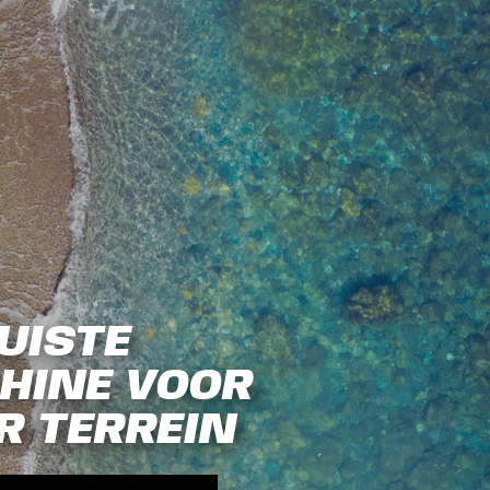
UISTE
HINE VOOR
R TERREIN