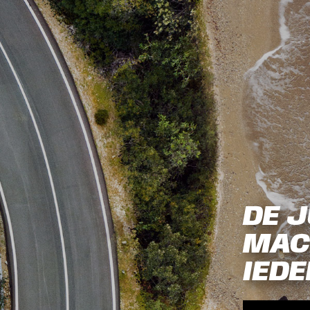
DE J
MAC
IEDE