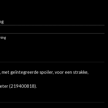
ng
ning
met geïntegreerde spoiler, voor een strakke,
meter (219400818).