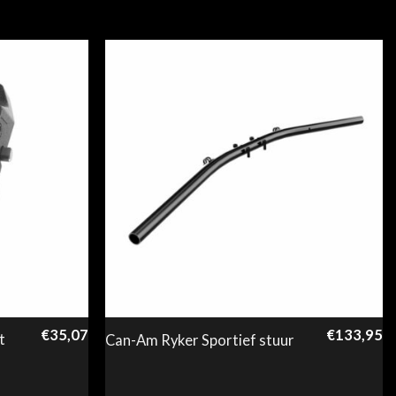
€
35,07
€
133,95
t
Can-Am Ryker Sportief stuur