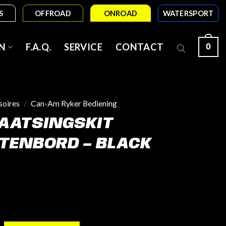
S
OFFROAD
ONROAD
WATERSPORT
0
N
F.A.Q.
SERVICE
CONTACT
soires
/
Can-Am Ryker Bediening
AATSINGSKIT
TENBORD – BLACK