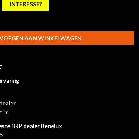
INTERESSE?
rumentenbord - Black aantal
VOEGEN AAN WINKELWAGEN
:
ervaring
dealer
houd
este BRP dealer Benelux
25