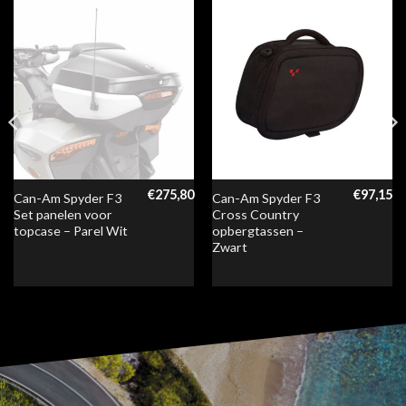
€
275,80
€
97,15
Can-Am Spyder F3
Can-Am Spyder F3
Set panelen voor
Cross Country
topcase – Parel Wit
opbergtassen –
Zwart